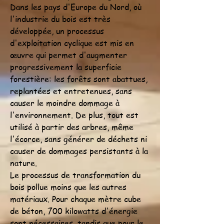
Dans les pays d'Europe du Nord, où
l'industrie du bois est très
développée, un processus
d'exploitation cyclique est mis en
œuvre qui permet d'augmenter
progressivement la superficie
forestière: les forêts sont abattues,
replantées et entretenues, sans
causer le moindre dommage à
l'environnement. De plus, tout est
utilisé à partir des arbres, même
l'écorce, sans générer de déchets ni
causer de dommages persistants à la
nature.
Le processus de transformation du
bois pollue moins que les autres
matériaux. Pour chaque mètre cube
de béton, 700 kilowatts d'énergie
sont nécessaires, tandis que pour le