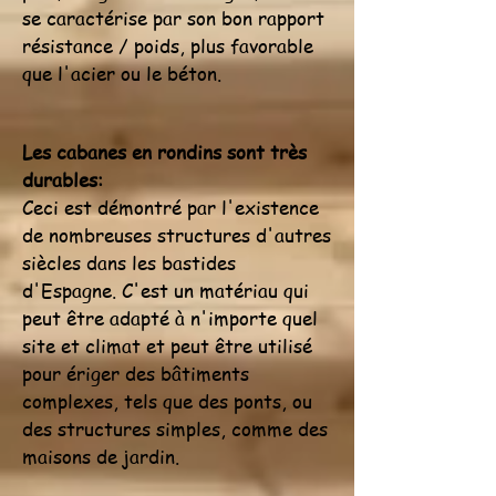
se caractérise par son bon rapport
résistance / poids, plus favorable
que l'acier ou le béton.
Les cabanes en rondins sont très
durables:
Ceci est démontré par l'existence
de nombreuses structures d'autres
siècles dans les bastides
d'Espagne. C'est un matériau qui
peut être adapté à n'importe quel
site et climat et peut être utilisé
pour ériger des bâtiments
complexes, tels que des ponts, ou
des structures simples, comme des
maisons de jardin.