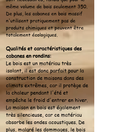
même volume de bois seulement 350.
De plus, les cabanes en bois massif
n'utilisent pratiquement pas de
produits chimiques et peuvent être
totalement écologiques.
Qualités et caractéristiques des
cabanes en rondins:
Le bois est un matériau très
isolant, il est donc parfait pour la
construction de maisons dans des
climats extrêmes, car il protège de
la chaleur pendant l'été et
empêche le froid d'entrer en hiver.
La maison en bois est également
très silencieuse, car ce matériau
absorbe les ondes acoustiques. De
plus, malgré les dommages, le bois