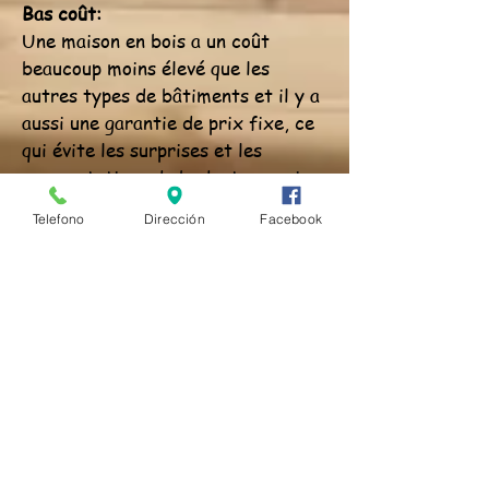
Bas coût:
Une maison en bois a un coût
beaucoup moins élevé que les
autres types de bâtiments et il y a
aussi une garantie de prix fixe, ce
qui évite les surprises et les
augmentations de budget, ce qui
est particulièrement intéressant
Telefono
Dirección
Facebook
en cette période de crise
économique.
Sa légèreté garantit de grandes
économies dans les processus de
fabrication et de transport. Les
délais de livraison, de montage et
de réalisation sont très rapides.
Bénéfique pour la santé:
Le bois est un matériau qui respire,