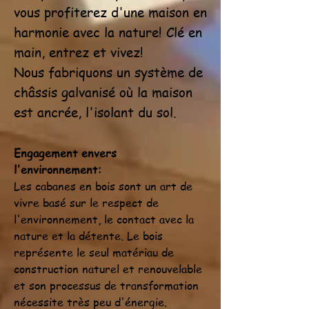
vous profiterez d'une maison en
harmonie avec la nature! Clé en
main, entrez et vivez!
Nous fabriquons un système de
châssis galvanisé où la maison
est ancrée, l'isolant du sol.
Engagement envers
l'environnement:
Les cabanes en bois sont un art de
vivre basé sur le respect de
l'environnement, le contact avec la
nature et la détente. Le bois
représente le seul matériau de
construction naturel et renouvelable
et son processus de transformation
nécessite très peu d'énergie.