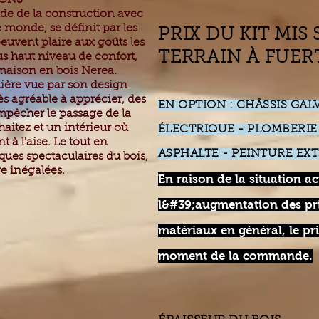
IONS
e de la construction avec
e monde, se définit par les
PRIX DU KIT MIS
peuvent plaire aux goûts les
TERRAIN À FUE
lus haut niveau de confort,
 maison en bois Nerea.
ière vue par son design
rès agréable à apprécier, des
EN OPTION : CHÂSSIS GAL
mpêcher le passage de la
haitez et un intérieur où
ÉLECTRIQUE - PLOMBERIE 
 à l'aise. Le tout en
ASPHALTE - PEINTURE EXT
ues spectaculaires du bois,
re inégalées.
En raison de la situation ac
l&#39;augmentation des pri
matériaux en général, le pri
moment de la commande.