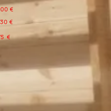
000 €
0 €
75 €