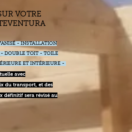
 SUR VOTRE
RTEVENTURA
VANISÉ - INSTALLATION
- DOUBLE TOIT - TOILE
ÉRIEURE ET INTÉRIEURE -
tuelle avec
x du transport, et des
x définitif sera révisé au