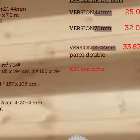
ÉPAISSEUR DU BOIS
 m2", 44mm
25.
VERSION
44mm
 x 7,2 m
2
32.03
VERSION
70mm
33.8
VERSION
44-44mm
paroi double
3 m² / 14º
IGIC non inclus.
 85 x 194 cm, 1 * 160 x 194
 * 137 x 103 cm ;
à air
4-20-4 mm
al