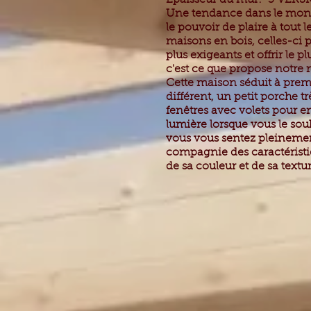
Épaisseur du mur:
3 VERS
Une tendance dans le mond
le pouvoir de plaire à tout l
maisons en bois, celles-ci 
plus exigeants et offrir le p
c'est ce que propose notre
Cette maison séduit à prem
différent, un petit porche t
fenêtres avec volets pour e
lumière lorsque vous le sou
vous vous sentez pleinement
compagnie des caractéristiq
de sa couleur et de sa textu