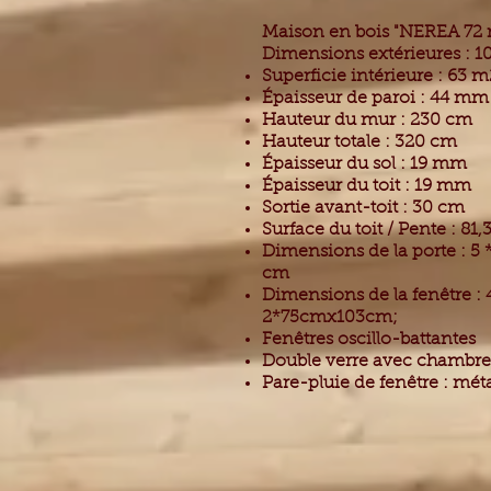
Maison en bois "NEREA 72
Dimensions extérieures : 10
Superficie intérieure : 63 m
Épaisseur de paroi : 44 mm
Hauteur du mur : 230 cm
Hauteur totale : 320 cm
Épaisseur du sol : 19 mm
Épaisseur du toit : 19 mm
Sortie avant-toit : 30 cm
Surface du toit / Pente : 81,
Dimensions de la porte : 5 *
cm
Dimensions de la fenêtre : 4
2*75cmx103cm;
Fenêtres oscillo-battantes
Double verre avec chambre 
Pare-pluie de fenêtre : mét