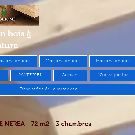
en bois
à
ntura
aisons en bois
Maisons en bois
Maisons en bois
MATERIEL
Contact
Nueva página
Resultados de la búsqueda
 NEREA - 72 m2 - 3 chambres