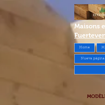
Maisons 
Fuerteve
Home
M
Nueva página
MODÈLE