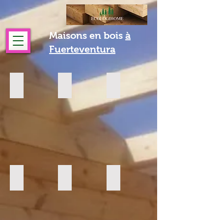
Maisons en bois
à
Fuerteventura
LUGO-52m2
IVETA-42m2
AMANDA-45 M2
2
2
2
dormitorios
DORMITORIOS
DORMITORIOS
PAMELA-50 M2
ALMERIA1-54m2
ALINA1-56m2
2
DORMITORIOS