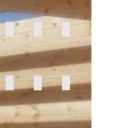
FLORIDA1-60m2
KRISTI1-64m2
RADO1-72m2
NEREA1-72m2
MAGDA-74m2
JENNIFER1-87m2