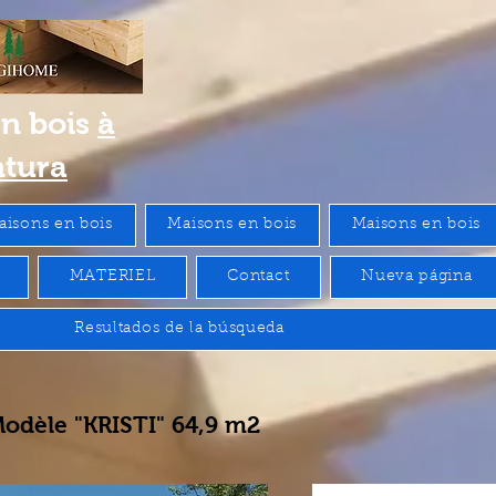
en bois
à
ntura
aisons en bois
Maisons en bois
Maisons en bois
MATERIEL
Contact
Nueva página
Resultados de la búsqueda
odèle "KRISTI" 64,9 m2