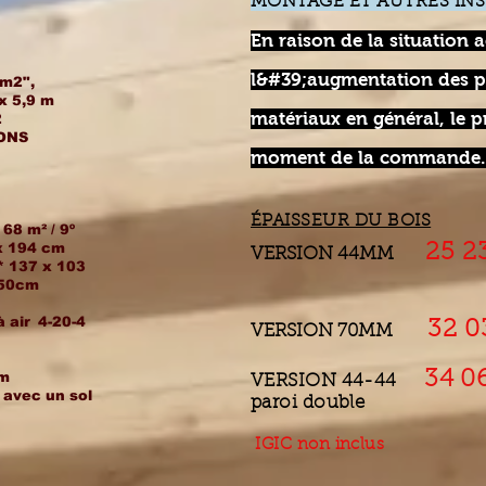
MONTAGE ET AUTRES INS
En raison de la situation a
l&#39;augmentation des pr
 m2",
x 5,9 m
matériaux en général, le pr
2
IONS
moment de la commande.
ÉPAISSEUR DU BOIS
 68 m² / 9º
 x 194 cm
25 
VERSION 44MM
 * 137 x 103
 50cm
 air
4-20-4
32 0
VERSION 70MM
34 0
cm
VERSION 44-44
 avec un sol
paroi double
IGIC non inclus