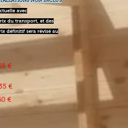
TALLATIONS NON INCLUS
ctuelle avec
ix du transport, et des
ix définitif sera révisé au
235 €
35 €
60 €