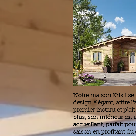
Notre maison Kristi se
design élégant, attire l'
premier instant et plaît
plus, son intérieur est 
accueillant, parfait pou
saison en profitant du