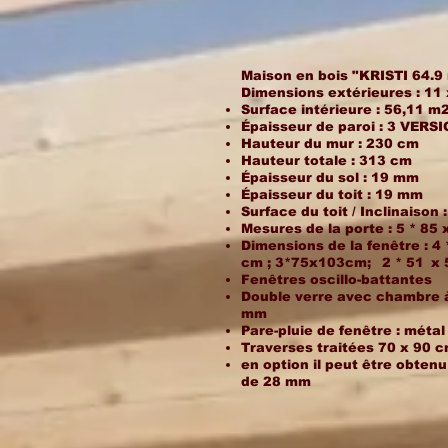
Maison en bois "KRISTI 64.9
Dimensions extérieures : 11 
Surface intérieure : 56,11 m
Épaisseur de paroi : 3 VERS
Hauteur du mur : 230 cm
Hauteur totale : 313 cm
Épaisseur du sol : 19 mm
Épaisseur du toit : 19 mm
Surface du toit / Inclinaison :
Mesures de la porte : 5 * 85
Dimensions de la fenêtre : 4
cm ; 3*75x103cm;
2 * 51
x
Fenêtres oscillo-battantes
Double verre avec chambre à
mm
Pare-pluie de fenêtre : métal
Traverses traitées 70 x 90 
en option il peut être obtenu
de 28 mm