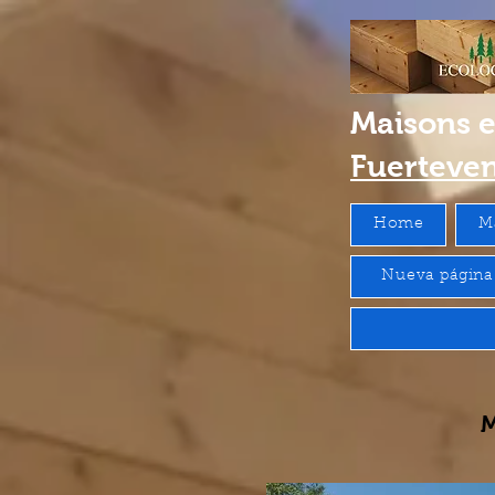
Maisons 
Fuerteve
Home
M
Nueva página
M