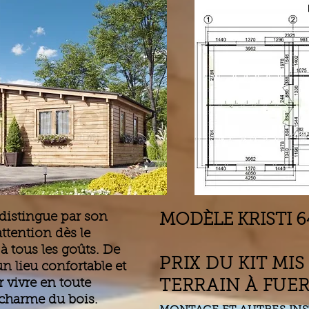
 distingue par son
MODÈLE KRISTI 6
attention dès le
 à tous les goûts. De
PRIX DU KIT MI
un lieu confortable et
r vivre en toute
TERRAIN À FUE
 charme du bois.