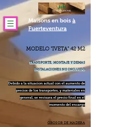
Maisons en bois
à
Fuerteventura
MODELO "IVETA" 42 M2
TRANSPORTE, MONTAJE Y DEMAS
INSTALACIONES NO INCLUIDO
Debido a la sit
uacion actual con el aumento de
precios de los transportes, y materiales en
general, se revisara el precio final en el
momento del encargo
GROSOR DE MADERA