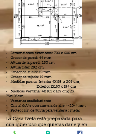
·
Dimensiones exteriores: 700 x 600 cm
· Grosor de pared: 44 mm
· Altura de la pared: 230 cm
· Altura total: 292 cm
· Grosor de suelo: 19 mm
· Grosor de tejado: 19 mm
· Medidas puerta: Interior 4X 85 x 209 cm;
Exterior 1X160 x 194 cm
· Medidas ventana: 4X 101 x 129 cm; 2X
75x103cm;
· Ventanas oscilobatiente
· Cristal doble con camera de aire 4-20-4 mm
· Protección de lluvia para ventana : metal
La Casa Iveta está preparada para
cualquier uso que quieras darle y en
cualquier zona en la que vivas, ya